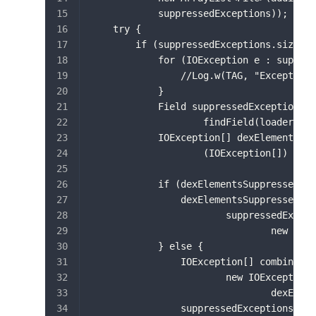
            suppressedExceptions));
    try {
        if (suppressedExceptions.size() 
            for (IOException e : suppres
                //Log.w(TAG, "Exception 
            }
            Field suppressedExceptionsFi
                    findField(loader, "d
            IOException[] dexElementsSup
                    (IOException[]) supp
            if (dexElementsSuppressedExc
                dexElementsSuppressedExc
                        suppressedExcept
                                new IOEx
            } else {
                IOException[] combined =
                        new IOException[
                                dexEleme
                suppressedExceptions.toA