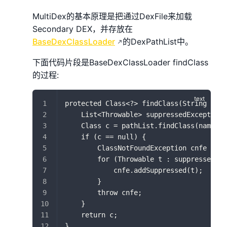
MultiDex的基本原理是把通过DexFile来加载
Secondary DEX，并存放在
BaseDexClassLoader
的DexPathList中。
下面代码片段是BaseDexClassLoader findClass
的过程:
protected Class<?> findClass(String name
    List<Throwable> suppressedExceptions
    Class c = pathList.findClass(name, s
    if (c == null) {
        ClassNotFoundException cnfe = ne
        for (Throwable t : suppressedExc
            cnfe.addSuppressed(t);
        }
        throw cnfe;
    }
    return c;
}