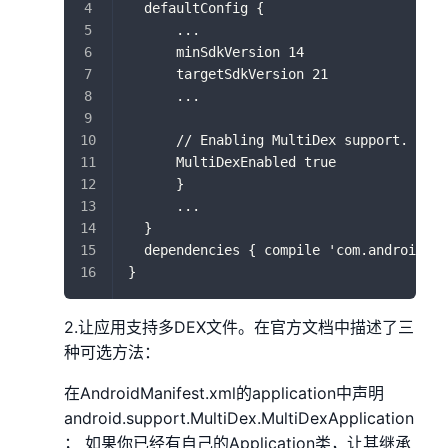
  defaultConfig {
      ...
      minSdkVersion 14
      targetSdkVersion 21
      ...
      // Enabling MultiDex support.
      MultiDexEnabled true
      }
      ...
  }
  dependencies { compile 'com.android.su
}
2.让应用支持多DEX文件。在官方文档中描述了三
种可选方法：
在AndroidManifest.xml的application中声明
android.support.MultiDex.MultiDexApplication
； 如果你已经有自己的Application类，让其继承