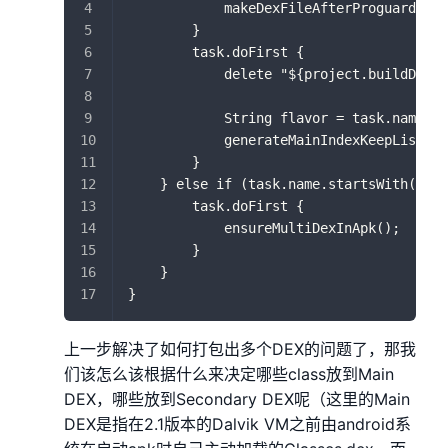
            makeDexFileAfterProguardJar(
        }
        task.doFirst {
            delete "${project.buildDir}/
            String flavor = task.name.su
            generateMainIndexKeepList(fl
        }
    } else if (task.name.startsWith('zip
        task.doFirst {
            ensureMultiDexInApk();
        }
    }
}
上一步解决了如何打包出多个DEX的问题了，那我
们该怎么该根据什么来决定哪些class放到Main
DEX，哪些放到Secondary DEX呢（这里的Main
DEX是指在2.1版本的Dalvik VM之前由android系