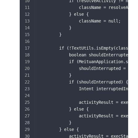
            if (resolveActivity != null 
                className = resolveActiv
            } else {
                className = null;
            }
        }
        if (!TextUtils.isEmpty(className
            boolean shouldInterrupted =
            if (MeituanApplication.sIsDe
                shouldInterrupted = fals
            }
            if (shouldInterrupted) {
                Intent interruptedIntent
                activityResult = execSta
            } else {
                activityResult = execSta
            }
        } else {
            activityResult = execStartAc