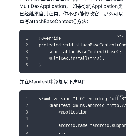
MultiDexApplication； 如果你的Application类
已经继承自其它类，你不想/能修改它，那么可以
重写attachBaseContext()方法：
@Override 
protected void attachBaseContext(Context
    super.attachBaseContext(base);
    MultiDex.install(this);
}
并在Manifest中添加以下声明：
<?xml version="1.0" encoding="utf-8"?>
    <manifest xmlns:android="http://sche
        <application
        ...
        android:name="android.support.Mu
        ...