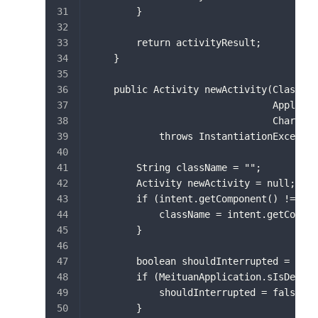
        }
        return activityResult;
    }
    public Activity newActivity(Class<?>
                                Applicat
                                CharSequ
            throws InstantiationExceptio
        String className = "";
        Activity newActivity = null;
        if (intent.getComponent() != nul
            className = intent.getCompon
        }
        boolean shouldInterrupted = !Mei
        if (MeituanApplication.sIsDexAva
            shouldInterrupted = false;
        }