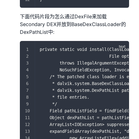
下面代码片段为怎么通过DexFile来加载
Secondary DEX并放到BaseDexClassLoader的
DexPathList中:
private static void install(ClassLoader 
                            File optimiz
        throws IllegalArgumentException,
        NoSuchFieldException, Invocation
    /* The patched class loader is expec
     * dalvik.system.BaseDexClassLoader.
     * dalvik.system.DexPathList pathLis
     * file entries.
     */
    Field pathListField = findField(load
    Object dexPathList = pathListField.g
    ArrayList<IOException> suppressedExc
    expandFieldArray(dexPathList, "dexE
            new ArrayList<File>(addition