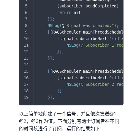
[
subscriber sendCompleted
]
;
return
 nil
;
}
]
;
NSLog
(
@
"Signal was created."
)
;
[
[
RACScheduler mainThreadScheduler
]
 
[
signal subscribeNext
:
^
(
id x
)
{
NSLog
(
@
"Subscriber 1 recveiv
}
]
;
}
]
;
[
[
RACScheduler mainThreadScheduler
]
 
[
signal subscribeNext
:
^
(
id x
)
{
NSLog
(
@
"Subscriber 2 recveiv
}
]
;
}
]
;
以上简单地创建了一个信号，并且依次发送@1，
@2，@3作为值。下面分别有两个订阅者在不同
的时间段进行了订阅，运行的结果如下：