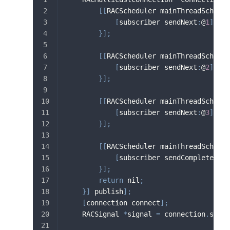
[
[
RACScheduler mainThreadSchedul
[
subscriber sendNext
:
@
1
]
;
}
]
;
[
[
RACScheduler mainThreadSchedul
[
subscriber sendNext
:
@
2
]
;
}
]
;
[
[
RACScheduler mainThreadSchedul
[
subscriber sendNext
:
@
3
]
;
}
]
;
[
[
RACScheduler mainThreadSchedul
[
subscriber sendCompleted
]
;
}
]
;
return
 nil
;
}
]
 publish
]
;
[
connection connect
]
;
    RACSignal 
*
signal 
=
 connection
.
signa