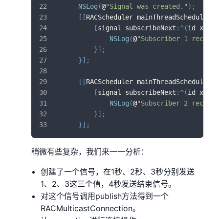
NSLog
(
@
"Signal was created."
)
;
[
[
RACScheduler mainThreadScheduler
]
 
[
signal subscribeNext
:
^
(
id x
)
{
NSLog
(
@
"Subscriber 1 recveiv
}
]
;
}
]
;
[
[
RACScheduler mainThreadScheduler
]
 
[
signal subscribeNext
:
^
(
id x
)
{
NSLog
(
@
"Subscriber 2 recveiv
}
]
;
}
]
;
稍微有些复杂，我们来一一分析：
创建了一个信号，在1秒、2秒、3秒分别发送
1、2、3这三个值，4秒发送结束信号。
对这个信号调用publish方法得到一个
RACMulticastConnection。