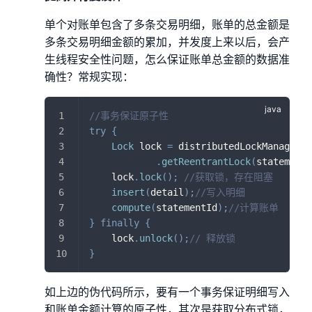
单个对账单包含了多条交易明细，账单的总金额是
多条交易明细金额的累加，并发度上来以后，会产
生线程安全性问题，怎么保证账单总金额的数据准
确性？常规实现：
//事务保证原子性
try
{
Lock
 lock 
=
 distributedLockManager
.
getReentrantLock
(
statementI
    lock
.
lock
(
)
;
//获取锁，存在阻塞
insert
(
detail
)
;
//写入明细
compute
(
statementId
)
;
//计算账单
}
finally
{
    lock
.
unlock
(
)
;
// 释放锁
}
如上边的伪代码所示，要有一个事务保证明细写入
和账单金额计算的原子性，其次是获取分布式锁，