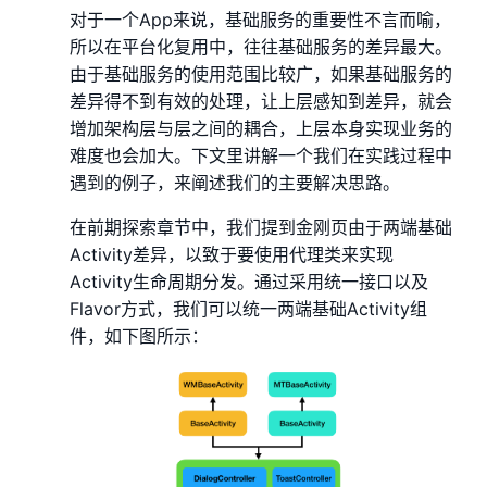
对于一个App来说，基础服务的重要性不言而喻，
所以在平台化复用中，往往基础服务的差异最大。
由于基础服务的使用范围比较广，如果基础服务的
差异得不到有效的处理，让上层感知到差异，就会
增加架构层与层之间的耦合，上层本身实现业务的
难度也会加大。下文里讲解一个我们在实践过程中
遇到的例子，来阐述我们的主要解决思路。
在前期探索章节中，我们提到金刚页由于两端基础
Activity差异，以致于要使用代理类来实现
Activity生命周期分发。通过采用统一接口以及
Flavor方式，我们可以统一两端基础Activity组
件，如下图所示：