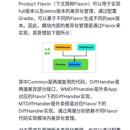
Product Flavor（下文简称Flavor）可以用于实现
full版本以及demo版本的差异化管理，通过配置
Gradle，可以基于不同的Flavor生成不同的apk版
本。因此，模块内部的差异化管理是通过Flavor来
实现，其原理如下图所示：
其中Common是两端复用的代码，DiffHandler是
两端差异部分接口，WMDiffHandler是外卖App
对应的Flavor下的DiffHandler实现，
MTDiffHandler是外卖频道对应Flavor下的
DiffHandler实现。通过两端分别依赖不同Flavor
代码实现模块内差异化管理。
对于需求在两端版本差异化管理，也可以通过配置