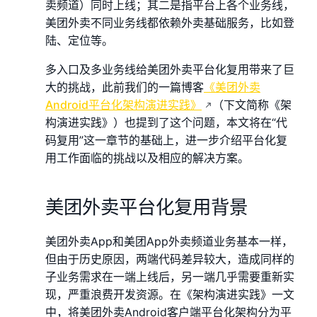
卖频道）同时上线；其二是指平台上各个业务线，
美团外卖不同业务线都依赖外卖基础服务，比如登
陆、定位等。
多入口及多业务线给美团外卖平台化复用带来了巨
大的挑战，此前我们的一篇博客
《美团外卖
Android平台化架构演进实践》
（下文简称《架
构演进实践》）也提到了这个问题，本文将在“代
码复用”这一章节的基础上，进一步介绍平台化复
用工作面临的挑战以及相应的解决方案。
美团外卖平台化复用背景
美团外卖App和美团App外卖频道业务基本一样，
但由于历史原因，两端代码差异较大，造成同样的
子业务需求在一端上线后，另一端几乎需要重新实
现，严重浪费开发资源。在《架构演进实践》一文
中，将美团外卖Android客户端平台化架构分为平