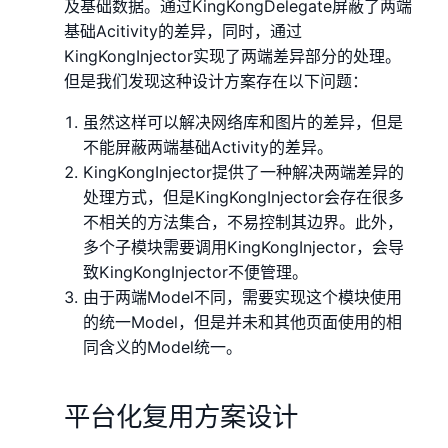
及基础数据。通过KingKongDelegate屏蔽了两端
基础Acitivity的差异，同时，通过
KingKongInjector实现了两端差异部分的处理。
但是我们发现这种设计方案存在以下问题：
虽然这样可以解决网络库和图片的差异，但是
不能屏蔽两端基础Activity的差异。
KingKongInjector提供了一种解决两端差异的
处理方式，但是KingKongInjector会存在很多
不相关的方法集合，不易控制其边界。此外，
多个子模块需要调用KingKongInjector，会导
致KingKongInjector不便管理。
由于两端Model不同，需要实现这个模块使用
的统一Model，但是并未和其他页面使用的相
同含义的Model统一。
平台化复用方案设计