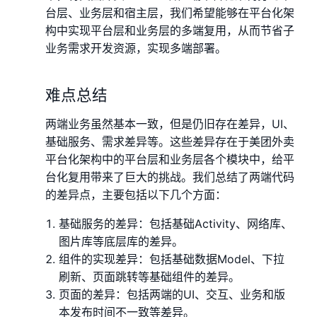
台层、业务层和宿主层，我们希望能够在平台化架
构中实现平台层和业务层的多端复用，从而节省子
业务需求开发资源，实现多端部署。
难点总结
两端业务虽然基本一致，但是仍旧存在差异，UI、
基础服务、需求差异等。这些差异存在于美团外卖
平台化架构中的平台层和业务层各个模块中，给平
台化复用带来了巨大的挑战。我们总结了两端代码
的差异点，主要包括以下几个方面：
基础服务的差异：包括基础Activity、网络库、
图片库等底层库的差异。
组件的实现差异：包括基础数据Model、下拉
刷新、页面跳转等基础组件的差异。
页面的差异：包括两端的UI、交互、业务和版
本发布时间不一致等差异。