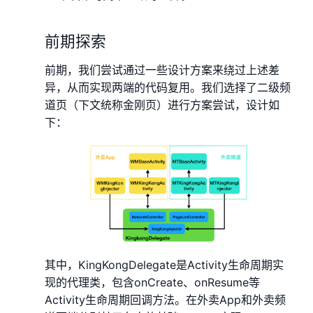
前期探索
前期，我们尝试通过一些设计方案来绕过上述差
异，从而实现两端的代码复用。我们选择了二级频
道页（下文统称金刚页）进行方案尝试，设计如
下：
其中，KingKongDelegate是Activity生命周期实
现的代理类，包含onCreate、onResume等
Activity生命周期回调方法。在外卖App和外卖频