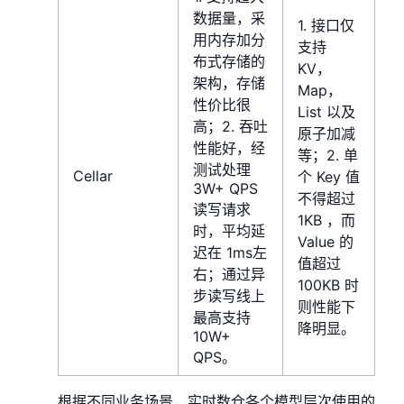
数据量，采
1. 接口仅
用内存加分
支持
布式存储的
KV，
架构，存储
Map，
性价比很
List 以及
高；2. 吞吐
原子加减
性能好，经
等；2. 单
测试处理
Cellar
个 Key 值
3W+ QPS
不得超过
读写请求
1KB ，而
时，平均延
Value 的
迟在 1ms左
值超过
右；通过异
100KB 时
步读写线上
则性能下
最高支持
降明显。
10W+
QPS。
根据不同业务场景，实时数仓各个模型层次使用的