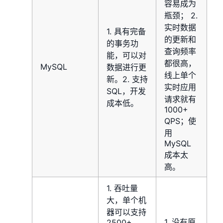
容易成为
瓶颈； 2.
实时数据
1. 具有完备
的更新和
的事务功
查询频率
能，可以对
都很高，
MySQL
数据进行更
线上单个
新。2. 支持
实时应用
SQL，开发
请求就有
成本低。
1000+
QPS；使
用
MySQL
成本太
高。
1. 吞吐量
大，单个机
器可以支持
1. 没有原
2500+