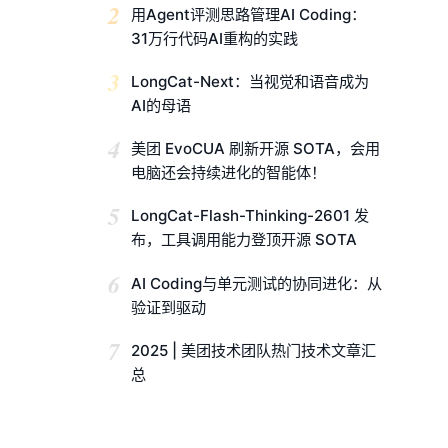
2
用Agent评测思路管理AI Coding：
31万行代码AI重构的实践
3
LongCat-Next：当视觉和语音成为
AI的母语
4
美团 EvoCUA 刷新开源 SOTA，会用
电脑还会持续进化的智能体！
5
LongCat-Flash-Thinking-2601 发
布，工具调用能力登顶开源 SOTA
6
AI Coding与单元测试的协同进化：从
验证到驱动
7
2025 | 美团技术团队热门技术文章汇
总