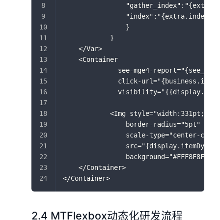
                "gather_index":"{extra.g
                "index":"{extra.index}"
                }
            }
    </Var>
    <Container
              see-mge4-report="{see_MGE4
              click-url="{business.iUrl}
              visibility="{{display.item
            <Img style="width:331pt;heig
                border-radius="5pt"
                scale-type="center-crop"
                src="{display.itemDynami
                background="#FFF8F8F8" /
    </Container>
</Container>
2.4 MTFlexbox动态化研发流程