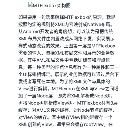
如果要用一句话来解释MTFlexbox的原理，就是
按照约定的规则将XML内容映射成Native布局。
从Android开发者的角度想，可以认为是把传统
XML布局文件由内置改成从网络下发，实现展示
样式动态改变的效果。上图第一层是MTFlexbox
需要的输入，包括XML布局文件和展示的业务数
据。其中XML布局文件中包括UI标签和埋点信
息，每一种类型的埋点信息都作为一种属性和某一
个UI标签相绑定。展示的业务数据可以通过后台下
发或者写死在本地。为了将XML文件与具体的
View进行解耦，MTFlexbox在XML与View之间增
加了一层Node层，即先将XML解析成Node树，
再将Node树解析成View树。MTFlexbox共有3层
缓存：对XML文件的缓存、对Node节点的缓存、
对View的缓存。其中缓存View指的是缓存一个
XML创建的View，通常只会缓存rootView。在