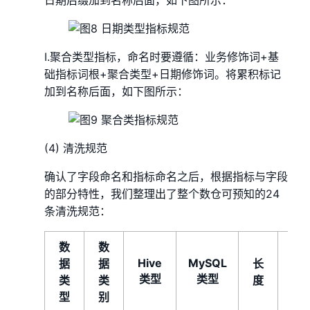
I.聚合类型指标，命名时要遵循：业务修饰词+基
础指标词根+聚合类型+日期修饰词。将累积标记
加到名称后面，如下图所示：
(4) 清洗规范
确认了字段命名和指标命名之后，根据指标与字段
的部分特性，我们整理出了整个数仓可预知的24
条清洗规范：
数
数
Hive
MySQL
据
据
长
精
类型
类型
类
类
度
度
型
别