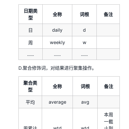
日期类
全称
词根
备注
型
daily
d
日
weekly
w
周
......
......
......
D.聚合修饰词，对结果进行聚集操作。
聚合类
全称
词根
备注
型
average
avg
平均
本周
一截
wtd
wtd
周累计
止到