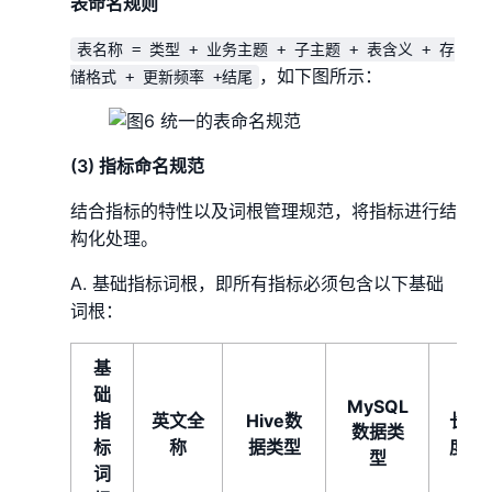
表命名规则
表名称 = 类型 + 业务主题 + 子主题 + 表含义 + 存
，如下图所示：
储格式 + 更新频率 +结尾
(3) 指标命名规范
结合指标的特性以及词根管理规范，将指标进行结
构化处理。
A. 基础指标词根，即所有指标必须包含以下基础
词根：
基
础
MySQL
指
英文全
Hive数
长
数据类
标
称
据类型
度
型
词