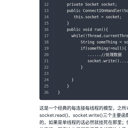
    private Socket socket;
    public ConnectIOnHandler(S
       this.socket = socket;
    }
    public void run(){
      while(!Thread.currentT
          String someThing = 
          if(someThing!=null){
             ......//处理数据
             socket.write().
          }
      }
    }
}
这是一个经典的每连接每线程的模型，之所以使用
socket.read()、socket.writ
的，如果是单线程的话必然就挂死在那里；但