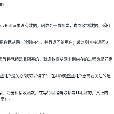
CP RecvBuffer里没有数据，函数会一直阻塞，直到收到数据，返回
有数据，就把数据从网卡读到内存，并且返回给用户；反之则直接返回0，
一步：不但等待就绪是非阻塞的，就连数据从网卡到内存的过程也是异步
O里用户最关心"我可以读了"，在AIO模型里用户更需要关注的是
读、写、注册和接收函数，在等待就绪阶段都是非阻塞的，真正的
常高）。