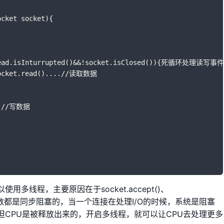
ocket socket){
hread.isInturrupted()&&!socket.isClosed()){死循环处理读写事件
socket.read()....//读取数据
...//写数据
多线程，主要原因在于socket.accept()、
e()三个主要函数都是同步阻塞的，当一个连接在处理I/O的时候，系统是阻塞
CPU是被释放出来的，开启多线程，就可以让CPU去处理更多