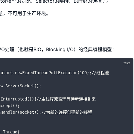
tor模型的对比、Selector的唤醒、Buffer的选择等。
意，不可用于生产环境。
理（也就是BIO，Blocking I/O）的经典编程模型：
xcutors.newFixedThreadPollExecutor(100);//线程池
ew ServerSocket();
ad.isInturrupted()){//主线程死循环等待新连接到来
accept();
tIOnHandler(socket));//为新的连接创建新的线程
s Thread{