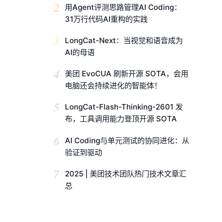
2
用Agent评测思路管理AI Coding：
31万行代码AI重构的实践
3
LongCat-Next：当视觉和语音成为
AI的母语
4
美团 EvoCUA 刷新开源 SOTA，会用
电脑还会持续进化的智能体！
5
LongCat-Flash-Thinking-2601 发
布，工具调用能力登顶开源 SOTA
6
AI Coding与单元测试的协同进化：从
验证到驱动
7
2025 | 美团技术团队热门技术文章汇
总