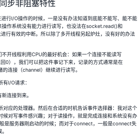
O同步非阻塞特性
在进行I/O操作的时候，一是没有办法知道到底能不能写、能不能
作系统没有能力进行读写，也没法在socket.read()和
个函数无法进行有效的中断。所以除了多开线程另起炉灶，没有好的办法
们不开线程利用CPU的最好机会：如果一个连接不能读写
.write()返回0），我们可以把这件事记下来，记录的方式通常是在
绪的连接（channel）继续进行读写。
有I/O请求：
有新连接到来。
所对应的处理器。然后在合适的时机告诉事件选择器：我对这个
时候对写事件感兴趣；对于读操作，就是完成连接和系统没有办
是服务器刚启动的时候；而对于connect，一般是connect失
候。