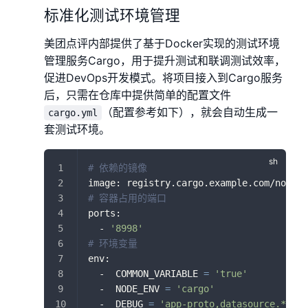
标准化测试环境管理
美团点评内部提供了基于Docker实现的测试环境
管理服务Cargo，用于提升测试和联调测试效率，
促进DevOps开发模式。将项目接入到Cargo服务
后，只需在仓库中提供简单的配置文件
（配置参考如下），就会自动生成一
cargo.yml
套测试环境。
# 依赖的镜像
image: registry.cargo.example.com/node:v
# 容器占用的端口
ports:
  - 
'8998'
# 环境变量
env:
  -  COMMON_VARIABLE 
=
'true'
  -  NODE_ENV 
=
'cargo'
  -  DEBUG 
=
'app-proto,datasource.*'