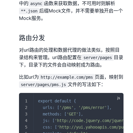
中的
函数来获取数据，不可用时则解析
async
后缀Mock文件，并不需要单独开启一个
**.json
Mock服务。
路由分发
对url路由的处理和数据代理的做法类似，按照目
录结构来管理。url路由配置在
目录
server/pages
下，目录下的文件会自动映射成为路由。
比如url为
页面，映射到
http://example.com/pms
文件的写法如下：
server/pages/pms.js
export
default
{
urls
:
[
'/pms'
,
'/pms/error'
]
,
/
methods
:
[
'GET'
]
,
/
js
:
[
'http://code.jquery.com/jquery-1.
css
:
[
'http://yui.yahooapis.com/pure/0