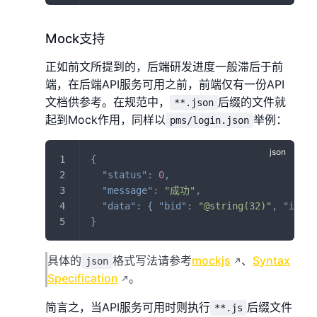
Mock支持
正如前文所提到的，后端研发进度一般滞后于前
端，在后端API服务可用之前，前端仅有一份API
文档供参考。在规范中，
后缀的文件就
**.json
起到Mock作用，同样以
举例：
pms/login.json
{
"status"
:
0
,
"message"
:
"成功"
,
"data"
:
{
"bid"
:
"@string(32)"
,
"innCo
}
具体的
格式写法请参考
mockjs
、
Syntax
json
Specification
。
简言之，当API服务可用时则执行
后缀文件
**.js