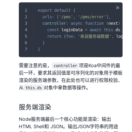
export
default
{
urls
:
[
'/pms'
,
'/pms/error'
]
,
controller
:
async
function
(
next
)
{
const
 loginData 
=
await
this
.
ds
.
PmsL
return
{
foo
:
'来自服务端数据'
,
 loginD
}
}
需要注意的是，
项是Koa中间件的最
controller
后一环，要求其返回值是可序列化的对象用于模板
渲染的服务端参数，在此处也可以进行权限校验、
从
对象中拿数据等操作。
this.ds
服务端渲染
Node服务端最后一个核心功能是渲染：输出
HTML Shell和 JSON。输出JSON字符串的用途