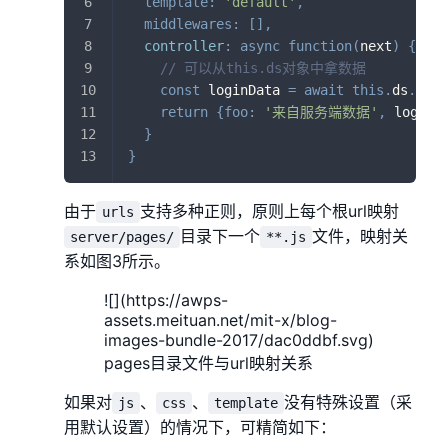
template
:
'default'
,
/
middlewares
:
[
]
,
/
controller
:
async
function
(
next
)
{
/
// 可以从this.ds对象中拿数据
const
 loginData 
=
await
this
.
ds
.
PmsL
return
{
foo
:
'来自服务端数据'
,
 loginD
}
}
由于
支持多种正则，原则上每个根url映射
urls
目录下一个
文件，映射关
server/pages/
**.js
系如图3所示。
![](https://awps-
assets.meituan.net/mit-x/blog-
images-bundle-2017/dac0ddbf.svg)
pages目录文件与url映射关系
如果对
、
、
没有特殊设置（采
js
css
template
用默认设置）的情况下，可精简如下：