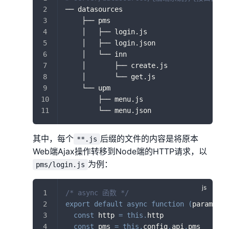
── datasources
    ├── pms
    │   ├── login.js
    │   ├── login.json
    │   └── inn
    │       ├── create.js
    │       └── get.js
    └── upm
        ├── menu.js
        └── menu.json
其中，每个
后缀的文件的内容是将原本
**.js
Web端Ajax操作转移到Node端的HTTP请求，以
为例：
pms/login.js
/* async 函数 */
export
default
async
function
(
params
)
{
const
 http 
=
this
.
http
const
 pms 
=
this
.
config
.
api
.
pms