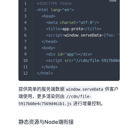
<!
DOCTYPE
html
>
<
html
lang
=
"
en
"
>
<
head
>
<
meta
charset
=
"
utf-8
"
/>
<
title
>
app-proto
</
title
>
<
script
>
window
.
serveData
=
{
foo
:
'来自
</
head
>
<
body
>
<
div
id
=
"
app
"
>
</
div
>
<
script
src
=
"
//cdn/file-5917b08e4c75
</
body
>
</
html
>
提供简单的服务端数据
供客户
window.serveData
端使用，更多渲染则由
//cdn/file-
进行增量控制。
5917b08e4c7569d461b1.js
静态资源与Node端衔接