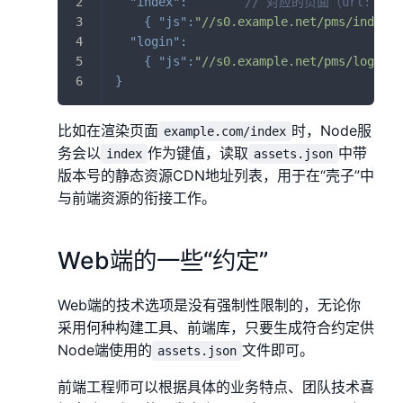
"index"
:
// 对应的页面（url: exam
{
"js"
:
"//s0.example.net/pms/index-2
"login"
:
{
"js"
:
"//s0.example.net/pms/login-5
}
比如在渲染页面
时，Node服
example.com/index
务会以
作为键值，读取
中带
index
assets.json
版本号的静态资源CDN地址列表，用于在“壳子”中
与前端资源的衔接工作。
Web端的一些“约定”
Web端的技术选项是没有强制性限制的，无论你
采用何种构建工具、前端库，只要生成符合约定供
Node端使用的
文件即可。
assets.json
前端工程师可以根据具体的业务特点、团队技术喜