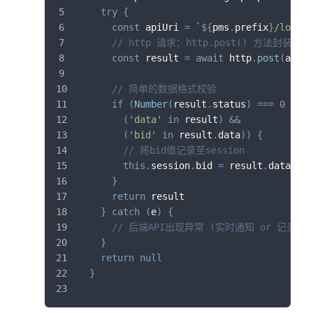
try
{
const
 apiUri 
=
`
${
pms
.
prefix
}
/login
`
// http 请求：http.post() 方法封装了
const
 result 
=
await
 http
.
post
(
apiUr
// 简单的数据格式校验
if
(
Number
(
result
.
status
)
===
0
&&
(
'data'
in
 result
)
&&
(
'bid'
in
 result
.
data
)
)
{
// 将bid值记录至session
this
.
session
.
bid 
=
 result
.
data
.
bid
}
return
 result
}
catch
(
e
)
{
// 后端API出现异常 (实时通知 or 记录日
}
return
null
}