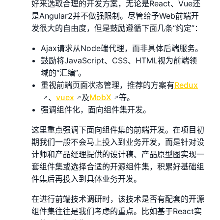
好来选取合理的开发方案，无论是React、Vue还
是Angular2并不做强限制。尽管给予Web前端开
发很大的自由度，但是鼓励遵循下面几条“约定”：
Ajax请求从Node端代理，而非具体后端服务。
鼓励将JavaScript、CSS、HTML视为前端领
域的“汇编”。
重视前端页面状态管理，推荐的方案有
Redux
、
vuex
及
MobX
等。
强调组件化，面向组件集开发。
这里重点强调下面向组件集的前端开发。在项目初
期我们一般不会马上投入到业务开发，而是针对设
计师和产品经理提供的设计稿、产品原型图实现一
套组件集或选择合适的开源组件集，积累好基础组
件集后再投入到具体业务开发。
在进行前端技术调研时，该技术是否有配套的开源
组件集往往是我们考虑的重点。比如基于React实