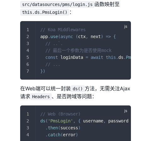
函数映射至
src/datasources/pms/login.js
：
this.ds.PmsLogin()
// Koa Middlewares
app
.
use
(
async
(
ctx
,
 next
)
=>
{
// ..`.
// 最后一个参数为是否使用mock
const
 loginData 
=
await
this
.
ds
.
PmsLog
// ...
}
)
在Web端可以统一封装
方法，无需关注Ajax
ds()
请求
、是否跨域等问题：
Headers
// Web (Browser)
ds
(
'PmsLogin'
,
{
 username
,
 password 
}
,
t
.
then
(
success
)
.
catch
(
error
)