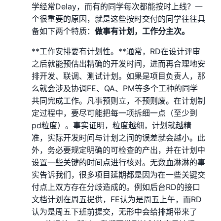
学经常Delay，而有的同学每次都能按时上线？一
个很重要的原因，就是这些按时交付的同学往往具
备如下两个特质：
做事有计划，工作分主次。
**工作安排要有计划性。**通常，RD在设计评审
之后就能预估出精确的开发时间，进而再合理地安
排开发、联调、测试计划。如果是项目负责人，那
么就会涉及协调FE、QA、PM等多个工种的同学
共同完成工作。凡事预则立，不预则废。在计划制
定过程中，要尽可能把每一项拆细一点（至少到
pd粒度）。事实证明，粒度越细，计划就越精
准，实际开发时间与计划之间的误差就会越小。此
外，务必要规定明确的可检查的产出，并在计划中
设置一些关键的时间点进行核对。无数血淋淋的事
实告诉我们，很多项目延期都是因为在一些关键交
付点上双方存在分歧造成的。例如后台RD的接口
文档计划在周五提供，FE认为是周五上午，而RD
认为是周五下班前提交，无形中会给排期带来了