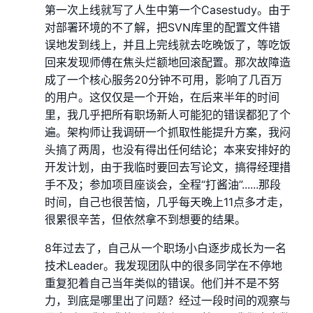
第一次上线就写了人生中第一个Casestudy。由于
对部署环境的不了解，把SVN库里的配置文件错
误地发到线上，并且上完线就去吃晚饭了，等吃饭
回来发现师傅在焦头烂额地回滚配置。那次故障造
成了一个核心服务20分钟不可用，影响了几百万
的用户。这仅仅是一个开始，在后来半年的时间
里，我几乎把所有职场新人可能犯的错误都犯了个
遍。架构师让我调研一个抓取性能提升方案，我闷
头搞了两周，也没有得出任何结论；本来安排好的
开发计划，由于我临时要回去写论文，搞得经理措
手不及；参加项目座谈会，全程“打酱油”......那段
时间，自己也很苦恼，几乎每天晚上11点多才走，
很累很辛苦，但依然拿不到想要的结果。
8年过去了，自己从一个职场小白逐步成长为一名
技术Leader。我发现团队中的很多同学在不停地
重复犯着自己当年类似的错误。他们并不是不努
力，到底是哪里出了问题？经过一段时间的观察与