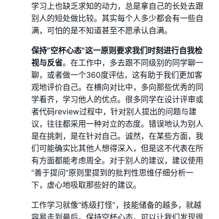
学习上也缺乏求知的动力，总是拿自己的长处去跟
别人的短处做比较。其实每个人多少都会有一些自
满，可怕的是不知道甚至不愿承认自满。
保持“空杯心态”这一原则要求我们时刻进行自我检
视与反省
。在工作中，多去跟不同级别的同学聊一
聊，或者做一个360度评估，这有助于我们更加客
观地评价自己。在横向对比中，多向那些优秀的同
学看齐，学习他人的优点。很多同学在设计评审或
者代码review过程中，针对别人提出的问题与建
议，往往都采用一种对立的态度。错误地认为别人
是在挑刺，是在针对自己。诚然，在某些方面，我
们可能确实比其他人想得深入，但是这不代表在所
有方面都能考虑周全。对于别人的建议，建议使用
“善于提问”原则里提到的批判性思维仔细分析一
下，虚心地吸取那些好的建议。
工作学习就像“练级打怪”，技能储备的越多，就越
容易走到最后。保持空杯心态，可以让我们发现很