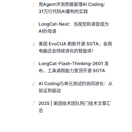
2
用Agent评测思路管理AI Coding：
31万行代码AI重构的实践
3
LongCat-Next：当视觉和语音成为
AI的母语
4
美团 EvoCUA 刷新开源 SOTA，会用
电脑还会持续进化的智能体！
5
LongCat-Flash-Thinking-2601 发
布，工具调用能力登顶开源 SOTA
6
AI Coding与单元测试的协同进化：从
验证到驱动
7
2025 | 美团技术团队热门技术文章汇
总