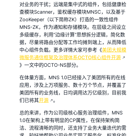
对业务的干扰；远端是集中式的组件，包括健康检
查模块Scanner，鉴权缓存模块MNSC，以及基于
ZooKeeper（以下简称ZK）打造的一致性组件
MNS-ZK，作为通知和存储模块。在层级之间设立
多级缓存，利用“边缘计算”思想拆分逻辑，简化数
据，尽量将路由分配等工作均摊到端上，从而降低
中心组件负载。更多详情大家可参考《
美团大规模
微服务通信框架及治理体系OCTO核心组件开源
》一文中的OCTO-NS部分。
在体量方面，MNS 1.0已经接入了美团所有的在线
应用，涉及上万项服务、数十万个节点，并覆盖了
美团所有的业务线，日均调用达万亿级别，目前我
们已将其
开源
。
总的来讲，作为公司级核心服务治理组件，MNS
1.0在架构上带有明显的CP属性，在保持架构简
洁、流程清晰的同时，还支持了业务大量迭代的需
求，较好地帮助公司业务实现了服务化、标准化的