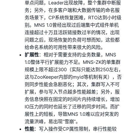
单点问题，Leader出现故障，整个集群中断服
务；另外，在多客户端和大数据传输的命名服
务场景下，CP系统恢复困难，RTO达到小时级
别。MNS 1.0曾经出现过后端集中式组件单机
连接超过十万且活跃链接数过半的情况，出现
问题之后，现场恢复的负荷可想而知，这些都
给命名系统的可用性带来很大的风险。
扩展性
：相对于需要支持的业务数量，MNS
1.0整体平行扩展能力不足。MNS-ZK的单集群
规模上限不超过300（实际只能达到250左右，
这与ZooKeeper内部的myid等机制有关），否
则同步性能会急剧恶化；其次，集群写入不可
扩展，参与写入节点越多性能越差；另外，服
务信息快照在固定的时间片内持续增长，增加
IO压力的同时也延长了迁移的同步时间。而扩
展性上的短板，导致MNS 1.0难以应对突发的
流量洪峰，易出现“雪崩”。
性能
：写入操作受CP属性限制，串行性能较