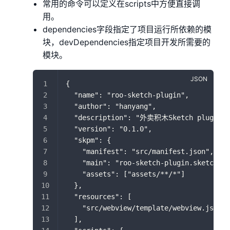
常用的命令可以定义在scripts中方便直接调
用。
dependencies字段指定了项目运行所依赖的模
块，devDependencies指定项目开发所需要的
模块。
{
  "name": "roo-sketch-plugin",
  "author": "hanyang",
  "description": "外卖积木Sketch plugi
  "version": "0.1.0",
  "skpm": {
    "manifest": "src/manifest.json",
    "main": "roo-sketch-plugin.sketchplu
    "assets": ["assets/**/*"]
  },
  "resources": [
    "src/webview/template/webview.js"
  ],