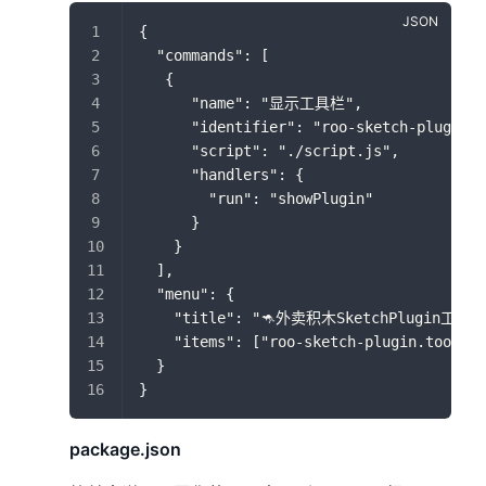
{
  "commands": [
   {
      "name": "显示工具栏",
      "identifier": "roo-sketch-plugin.t
      "script": "./script.js",
      "handlers": {
        "run": "showPlugin"
      }
    }
  ],
  "menu": {
    "title": "🦘外卖积木SketchPlugin工具栏
    "items": ["roo-sketch-plugin.toolbar
  }
}
package.json