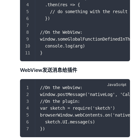
  .then(res => {
    // do something with the result
  })
//On the WebView:
window.someGlobalFunctionDefinedInTheWeb
  console.log(arg)
}
WebView发送消息给插件
//On the webview:
window.postMessage('nativeLog', 'Called 
//On the plugin:
var sketch = require('sketch')
browserWindow.webContents.on('nativeLog'
  sketch.UI.message(s)
})