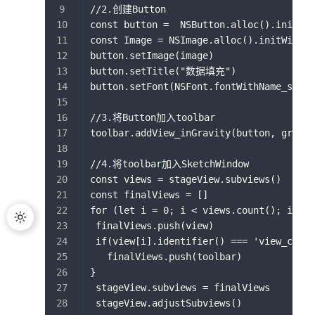
//2.创建Button
const button =  NSButton.alloc().initWit
const Image = NSImage.alloc().initWithCo
button.setImage(image)
button.setTitle("数据填充")
button.setFont(NSFont.fontWithName_size(
//3.将Button加入toolbar
toolbar.addView_inGravity(button, gravit
//4.将toolbar加入SketchWindow
const views = stageView.subviews()
const finalViews = []
for (let i = 0; i < views.count(); i++) 
 finalViews.push(view)
 if(view[i].identifier() === 'view_canva
   finalViews.push(toolbar)
}
 stageView.subviews = finalViews
 stageView.adjustSubviews()