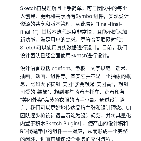
Sketch容易理解且上手简单；可与团队中的每个
人创建、更新和共享所有Symbol组件，实现设计
资源的共享和版本管理，从此告别“final-final-
final-1”；其版本迭代速度非常快，且能不断添加
新功能，满足用户的需求，更符合互联网时代；
Sketch可以使用真实数据进行设计。目前，我们
设计团队已经全面使用Sketch进行设计。
设计语言包括Iconfont、色板、文字规范、话术、
插画、动画、组件等。其实它并不是一个抽象的概
念，比如大家提到“美团”就会想起“美团黄”，想到
可爱的“袋鼠”，想到那些骑着摩托车、穿着印有
“美团外卖”亮黄色衣服的骑手小哥。通过设计语
言，我们可以更好地传达品牌主张和设计理念。UI
团队逐步将设计语言沉淀为设计规范，并将其量化
内置于积木Sketch Plugin中，使产出的设计稿和
RD代码库中的组件一一对应，从而形成一个完整
的闭环，进而可加速整个业务的交付流程。