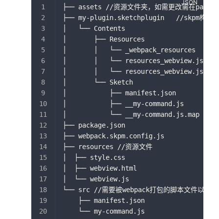
├── assets //资源文件夹，如需更改需在package
├── my-plugin.sketchplugin   //skp
│   └── Contents
│       ├── Resources
│       │   └── _webpack_resources
│       │   └── resources_webview.js
│       │   └── resources_webview.js.map
│       └── Sketch
│           ├── manifest.json
│           ├── __my-command.js
│           └── __my-command.js.map
├── package.json
├── webpack.skpm.config.js
├── resources //资源文件
│  ├── style.css
│  ├── webview.html
│  └── webview.js
└── src //需要被webpack打包的脚本文件以及m
    ├── manifest.json
    └── my-command.js