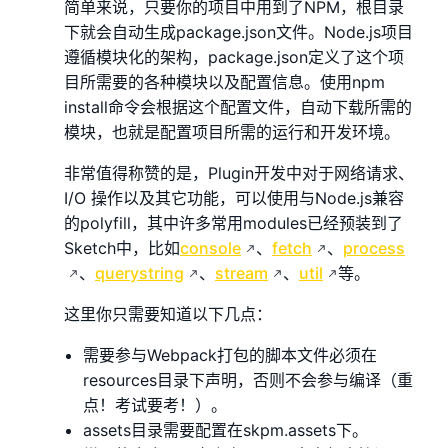
简单来说，只要你的项目中用到了NPM，根目录
下就会自动生成package.json文件。Node.js项目
遵循模块化的架构，package.json定义了这个项
目所需要的各种模块以及配置信息。使用npm
install命令会根据这个配置文件，自动下载所需的
模块，也就是配置项目所需的运行和开发环境。
非常值得称赞的是，Plugin开发中对于网络请求、
I/O 操作以及其它功能，可以使用与Node.js兼容
的polyfill，其中许多常用modules已经预装到了
Sketch中，比如
console
、
fetch
、
process
、
querystring
、
stream
、
util
等。
这里你只需要知道以下几点：
需要参与Webpack打包的脚本文件必须在
resources目录下声明，否则不会参与编译（重
点！考试要考！）。
assets目录需要配置在skpm.assets下。