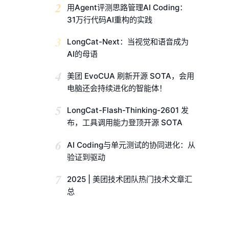
2
用Agent评测思路管理AI Coding：
31万行代码AI重构的实践
3
LongCat-Next：当视觉和语音成为
AI的母语
4
美团 EvoCUA 刷新开源 SOTA，会用
电脑还会持续进化的智能体！
5
LongCat-Flash-Thinking-2601 发
布，工具调用能力登顶开源 SOTA
6
AI Coding与单元测试的协同进化：从
验证到驱动
7
2025 | 美团技术团队热门技术文章汇
总