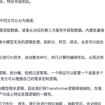
此，特征也是如此。
：
不同又可以分为两类：
KV里获取数据，或者从对应的第三方服务中获取数据。内置批量接
特征做与模型无关的逻辑处理，如拆分、判空、组合。业务可以结合
以进行IO异步、自动聚合RPC、并行计算的编排优化，从而达到
逻辑，如分桶、低频过滤等等。一个特征可以配置一个或者多个
供接口，业务方可以根据自己的需求定制逻辑。
理的模型相关逻辑，因此我们将Transformer逻辑单独抽包，在我
产与线上特征处理逻辑的一致性。
程如下所示： 首先，我们会进行特征抽取 ，抽取完后，会对特征