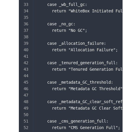
    case _wb_full_gc:
      return "WhiteBox Initiated Full GC
    case _no_gc:
      return "No GC";
    case _allocation_failure:
      return "Allocation Failure";
    case _tenured_generation_full:
      return "Tenured Generation Full";
    case _metadata_GC_threshold:
      return "Metadata GC Threshold";
    case _metadata_GC_clear_soft_refs:
      return "Metadata GC Clear Soft Ref
    case _cms_generation_full:
      return "CMS Generation Full";