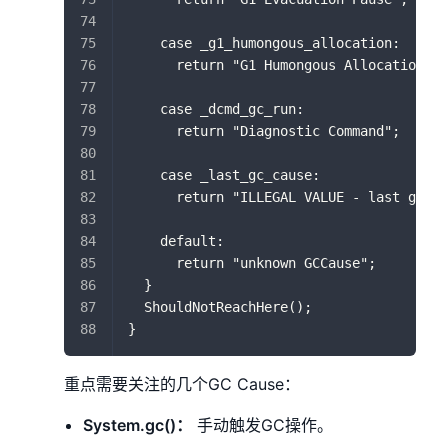
    case _g1_humongous_allocation:
      return "G1 Humongous Allocation";
    case _dcmd_gc_run:
      return "Diagnostic Command";
    case _last_gc_cause:
      return "ILLEGAL VALUE - last gc ca
    default:
      return "unknown GCCause";
  }
  ShouldNotReachHere();
}
重点需要关注的几个GC Cause：
System.gc()：
手动触发GC操作。