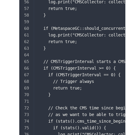
    log.print("CMSCollector: collect bec
    return true;
  }
  if (MetaspaceGC::should_concurrent_col
    log.print("CMSCollector: collect for
    return true;
  }
  // CMSTriggerInterval starts a CMS cyc
  if (CMSTriggerInterval >= 0) {
    if (CMSTriggerInterval == 0) {
      // Trigger always
      return true;
    }
    // Check the CMS time since begin (w
    // as we want to be able to trigger 
    if (stats().cms_time_since_begin() >
      if (stats().valid()) {
        log.print("CMSCollector: collect