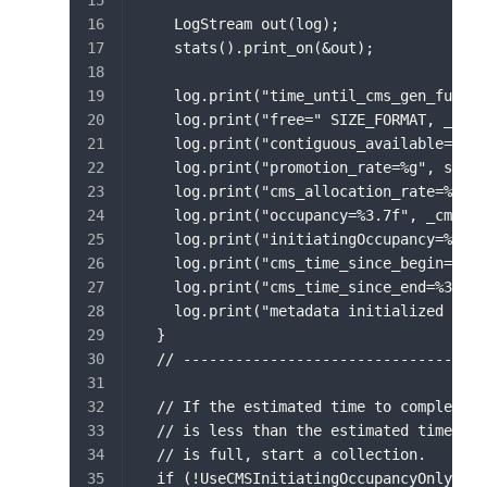
    LogStream out(log);
    stats().print_on(&out);
    log.print("time_until_cms_gen_full %
    log.print("free=" SIZE_FORMAT, _cmsG
    log.print("contiguous_available=" SI
    log.print("promotion_rate=%g", stats
    log.print("cms_allocation_rate=%g", 
    log.print("occupancy=%3.7f", _cmsGen
    log.print("initiatingOccupancy=%3.7f
    log.print("cms_time_since_begin=%3.7
    log.print("cms_time_since_end=%3.7f"
    log.print("metadata initialized %d",
  }
  // -----------------------------------
  // If the estimated time to complete a
  // is less than the estimated time rem
  // is full, start a collection.
  if (!UseCMSInitiatingOccupancyOnly) {