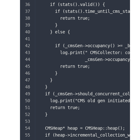
    if (stats().valid()) {
      if (stats().time_until_cms_start()
        return true;
      }
    } else {
      if (_cmsGen->occupancy() >= _boots
        log.print(" CMSCollector: collec
                  _cmsGen->occupancy(), 
        return true;
      }
    }
  }
  if (_cmsGen->should_concurrent_collect
    log.print("CMS old gen initiated");
    return true;
  }
  CMSHeap* heap = CMSHeap::heap();
  if (heap->incremental_collection_will_