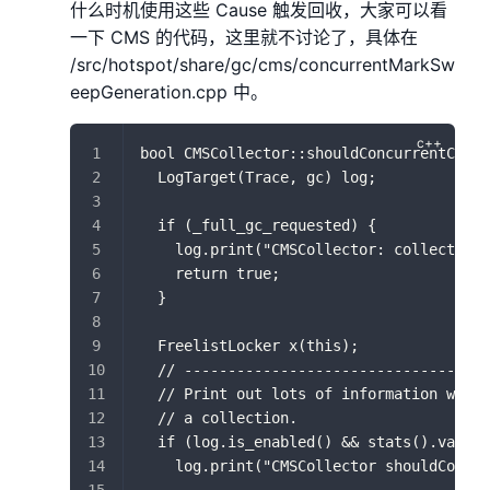
什么时机使用这些 Cause 触发回收，大家可以看
一下 CMS 的代码，这里就不讨论了，具体在
/src/hotspot/share/gc/cms/concurrentMarkSw
eepGeneration.cpp 中。
bool CMSCollector::shouldConcurrentColle
  LogTarget(Trace, gc) log;
  if (_full_gc_requested) {
    log.print("CMSCollector: collect bec
    return true;
  }
  FreelistLocker x(this);
  // -----------------------------------
  // Print out lots of information which
  // a collection.
  if (log.is_enabled() && stats().valid(
    log.print("CMSCollector shouldConcur