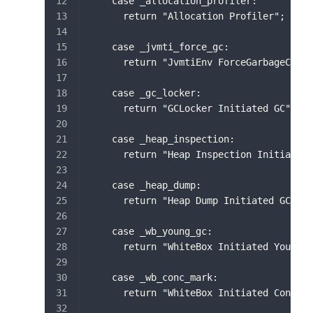
    case _allocation_profiler:
      return "Allocation Profiler";
    case _jvmti_force_gc:
      return "JvmtiEnv ForceGarbageColle
    case _gc_locker:
      return "GCLocker Initiated GC";
    case _heap_inspection:
      return "Heap Inspection Initiated 
    case _heap_dump:
      return "Heap Dump Initiated GC";
    case _wb_young_gc:
      return "WhiteBox Initiated Young G
    case _wb_conc_mark:
      return "WhiteBox Initiated Concurr