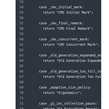
    case _cms_initial_mark:
      return "CMS Initial Mark";
    case _cms_final_remark:
      return "CMS Final Remark";
    case _cms_concurrent_mark:
      return "CMS Concurrent Mark";
    case _old_generation_expanded_on_las
      return "Old Generation Expanded On
    case _old_generation_too_full_to_sca
      return "Old Generation Too Full To
    case _adaptive_size_policy:
      return "Ergonomics";
    case _g1_inc_collection_pause:
      return "G1 Evacuation Pause";