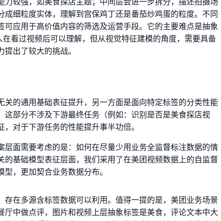
能力较强，如美食探店主题；中间层会进一步拆分，描述拍摄场
分成细粒度实体，理解到宫保鸡丁还是番茄炒鸡蛋的粒度。不同
签可应用于高价值内容的筛选及运营手段。它的主要难点是抽象
，人在看过视频后可以理解，但从视觉特征建模的角度，需要具备
力提出了较大的挑战。
无关的通用基础表征提升，另一方面是面向特定标签的分类性能
，这部分不涉及下游最终任务（例如：识别是否是美食探店视
征，对于下游任务的性能提升事半功倍。
案层面需要考虑的是：如何在尽量少用业务全监督标注数据的情
关的基础模型表征层面，我们采用了在美团视频数据上的自监督
模型，更加契合业务数据分布。
，存在多源含标签数据可以利用。值得一提的是，美团业务场景
餐厅中做点评，图片和视频上层抽象标签是美食，评论文本中大