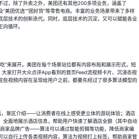
不过，除了外卖之外，美团还有其他200多项业务，涵盖了
，以及“美团优选”“团好货”等零售电商。丰富的业务场景带来了多样
底层技术的创新迭代。同时，底层技术的沉淀，又可以赋能各业
正向循环。
“吃”来展开。美团在每个场景站位都有内容布局和展示形式，短
大家打开大众点评App看到的首页Feed流视频卡片、沉浸态视
这些视频内容在呈现给用户之前，都要先经过了很多算法模型的
括，景区介绍——让消费者在线上感受更立体的游玩体验；酒店
，全面地展示酒店信息，帮助用户快速了解酒店全貌（其中自动
）；商家品牌广告——算法可以通过智能剪辑等功能，降低商家编
可以自行上传各类视频内容，算法为视频打上标签，帮助商家管