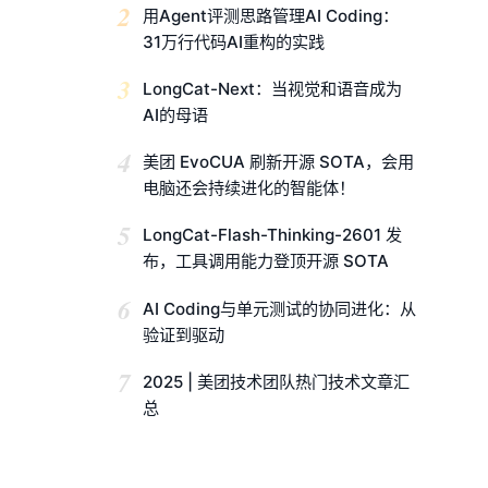
2
用Agent评测思路管理AI Coding：
31万行代码AI重构的实践
3
LongCat-Next：当视觉和语音成为
AI的母语
4
美团 EvoCUA 刷新开源 SOTA，会用
电脑还会持续进化的智能体！
5
LongCat-Flash-Thinking-2601 发
布，工具调用能力登顶开源 SOTA
6
AI Coding与单元测试的协同进化：从
验证到驱动
7
2025 | 美团技术团队热门技术文章汇
总