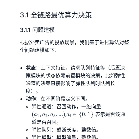
3.1 全链路最优算力决策
3.1.1 问题建模
根据外卖广告的投放场景，我们基于进化算法对整
个问题建模如下：
状态
：上下文特征，请求队列特征等（后置决
策模块的状态依赖前置模块的决策，比如弹性
通道的决策直接影响了弹性队列时队列长
度）。
动作
：在不同阶段定义不同。
(a_1,
弹性通道：召回动作，一维向量
a_2,
a_i
(
,
,
,
...
)
∈
{
0
,
1
}
,
表示是否该通
a
a
a
a
1
2
3
i
a_3,
\in \
道是否召回。
...)
{0,1\}
弹性队列：截断长度，整数值。
弹性模型：模型编号，整数值。