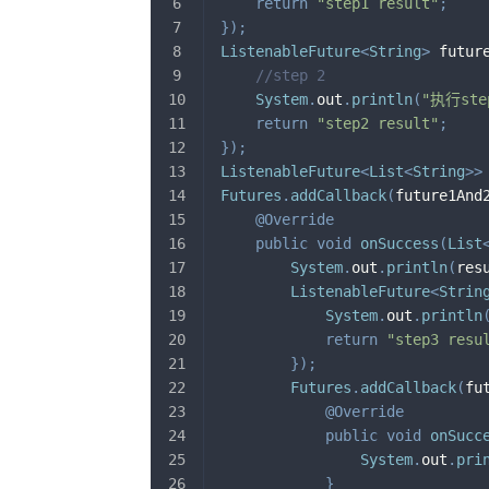
return
"step1 result"
;
}
)
;
ListenableFuture
<
String
>
 futur
//step 2
System
.
out
.
println
(
"执行ste
return
"step2 result"
;
}
)
;
ListenableFuture
<
List
<
String
>
>
Futures
.
addCallback
(
future1And
@Override
public
void
onSuccess
(
List
System
.
out
.
println
(
res
ListenableFuture
<
Strin
System
.
out
.
println
return
"step3 resu
}
)
;
Futures
.
addCallback
(
fu
@Override
public
void
onSucc
System
.
out
.
pri
}