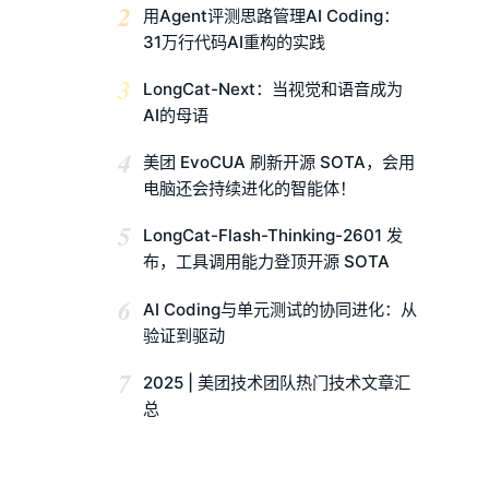
2
用Agent评测思路管理AI Coding：
31万行代码AI重构的实践
3
LongCat-Next：当视觉和语音成为
AI的母语
4
美团 EvoCUA 刷新开源 SOTA，会用
电脑还会持续进化的智能体！
5
LongCat-Flash-Thinking-2601 发
布，工具调用能力登顶开源 SOTA
6
AI Coding与单元测试的协同进化：从
验证到驱动
7
2025 | 美团技术团队热门技术文章汇
总