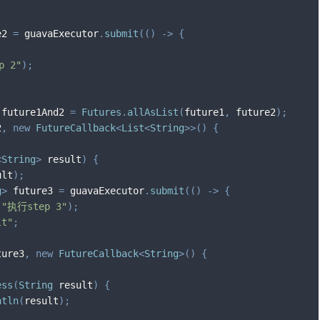
e2 
=
 guavaExecutor
.
submit
(
(
)
->
{
p 2"
)
;
 future1And2 
=
Futures
.
allAsList
(
future1
,
 future2
)
;
2
,
new
FutureCallback
<
List
<
String
>
>
(
)
{
<
String
>
 result
)
{
ult
)
;
g
>
 future3 
=
 guavaExecutor
.
submit
(
(
)
->
{
(
"执行step 3"
)
;
lt"
;
ture3
,
new
FutureCallback
<
String
>
(
)
{
ess
(
String
 result
)
{
ntln
(
result
)
;