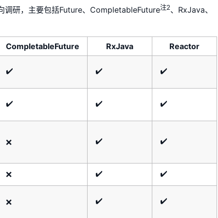
注2
要包括Future、CompletableFuture
、RxJava、
CompletableFuture
RxJava
Reactor
✔️
✔️
✔️
✔️
✔️
✔️
✔️
✔️
❌
✔️
✔️
❌
✔️
✔️
❌