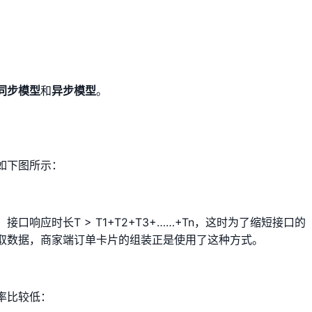
同步模型
和
异步模型
。
如下图所示：
响应时长T > T1+T2+T3+……+Tn，这时为了缩短接口的
取数据，商家端订单卡片的组装正是使用了这种方式。
率比较低：