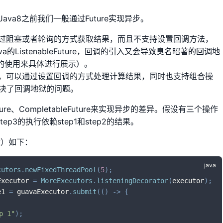
的，在Java8之前我们一般通过Future实现异步。
能通过阻塞或者轮询的方式获取结果，而且不支持设置回调方法，
a的ListenableFuture，回调的引入又会导致臭名昭著的回调地
ure的使用来具体进行展示）。
re进行了扩展，可以通过设置回调的方式处理计算结果，同时也支持组合操
决了回调地狱的问题。
ure、CompletableFuture来实现异步的差异。假设有三个操作
step3的执行依赖step1和step2的结果。
调地狱）如下：
cutors
.
newFixedThreadPool
(
5
)
;
Executor 
=
MoreExecutors
.
listeningDecorator
(
executor
)
;
e1 
=
 guavaExecutor
.
submit
(
(
)
->
{
p 1"
)
;