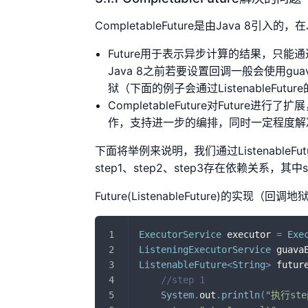
CompletableFuture是由Java 8引入
Future用于表示异步计算的结果，只
Java 8之前若要设置回调一般会使用guav
狱（下面的例子会通过ListenableFut
CompletableFuture对Futu
作，支持进一步的编排，同时一定程度解
下面将举例来说明，我们通过ListenableFut
step1、step2、step3存在依赖关系，其中
Future(ListenableFuture)的实现（回
ExecutorService
 executor 
=
Exe
ListeningExecutorService
 guava
ListenableFuture
<
String
>
 futur
//step 1
System
.
out
.
println
(
"执行ste