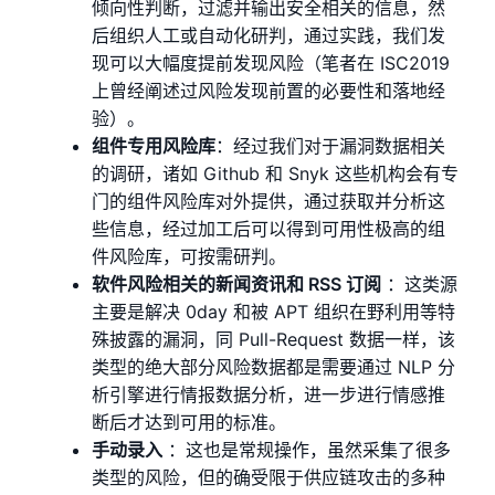
倾向性判断，过滤并输出安全相关的信息，然
后组织人工或自动化研判，通过实践，我们发
现可以大幅度提前发现⻛险（笔者在 ISC2019
上曾经阐述过⻛险发现前置的必要性和落地经
验）。
组件专用⻛险库
：经过我们对于漏洞数据相关
的调研，诸如 Github 和 Snyk 这些机构会有专
⻔的组件⻛险库对外提供，通过获取并分析这
些信息，经过加工后可以得到可用性极高的组
件⻛险库，可按需研判。
软件风险相关的新闻资讯和 RSS 订阅
：这类源
主要是解决 0day 和被 APT 组织在野利用等特
殊披露的漏洞，同 Pull-Request 数据一样，该
类型的绝大部分⻛险数据都是需要通过 NLP 分
析引擎进行情报数据分析，进一步进行情感推
断后才达到可用的标准。
手动录入
：这也是常规操作，虽然采集了很多
类型的⻛险，但的确受限于供应链攻击的多种