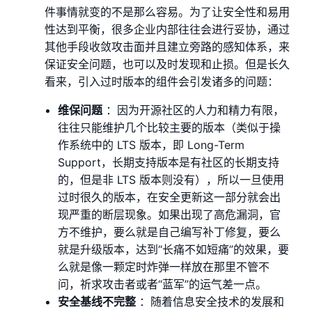
件事情就变的不是那么容易。为了让安全性和易用
性达到平衡，很多企业内部往往会进行妥协，通过
其他手段收敛攻击面并且建立旁路的感知体系，来
保证安全问题，也可以及时发现和止损。但是⻓久
看来，引入过时版本的组件会引发诸多的问题：
维保问题
：因为开源社区的人力和精力有限，
往往只能维护几个比较主要的版本（类似于操
作系统中的 LTS 版本，即 Long-Term
Support，⻓期支持版本是有社区的⻓期支持
的，但是非 LTS 版本则没有），所以一旦使用
过时很久的版本，在安全更新这一部分就会出
现严重的断层现象。如果出现了高危漏洞，官
方不维护，要么就是自己编写补丁修复，要么
就是升级版本，达到“⻓痛不如短痛”的效果，要
么就是像一颗定时炸弹一样放在那里不管不
问，祈求攻击者或者“蓝军”的运气差一点。
安全基线不完整
：随着信息安全技术的发展和