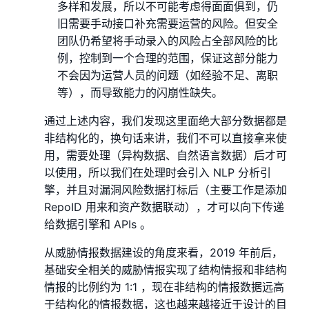
多样和发展，所以不可能考虑得面面俱到，仍
旧需要手动接口补充需要运营的⻛险。但安全
团队仍希望将手动录入的⻛险占全部⻛险的比
例，控制到一个合理的范围，保证这部分能力
不会因为运营人员的问题（如经验不足、离职
等），而导致能力的闪崩性缺失。
通过上述内容，我们发现这里面绝大部分数据都是
非结构化的，换句话来讲，我们不可以直接拿来使
用，需要处理（异构数据、自然语言数据）后才可
以使用，所以我们在处理时会引入 NLP 分析引
擎，并且对漏洞⻛险数据打标后（主要工作是添加
RepoID 用来和资产数据联动），才可以向下传递
给数据引擎和 APIs 。
从威胁情报数据建设的⻆度来看，2019 年前后，
基础安全相关的威胁情报实现了结构情报和非结构
情报的比例约为 1:1 ，现在非结构的情报数据远高
于结构化的情报数据，这也越来越接近于设计的目