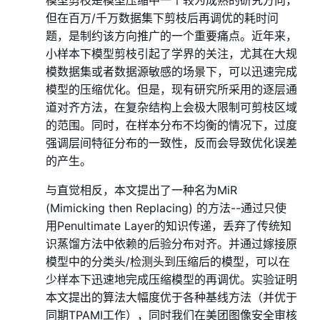
模型剪枝是模型压缩中一个较为成熟的研究方向，
但在百万/千万数据集下剪枝后再调优的耗时问
题，是制约该方向推广的一个重要痛点。近年来，
小样本下模型剪枝引起了学界的关注，尤其在大规
模数据集或者数据源敏感的场景下，可以迅速完成
模型的压缩优化。但是，现有研究所采用的逐层通
道对齐方法，在复杂结构上会极大限制可剪枝区域
的范围。同时，在样本分布不均衡的情况下，过度
强调层间特征分布的一致性，反而会导致优化误差
的产生。
与直觉相反，本文提出了一种名为MiR
(Mimicking then Replacing) 的方法--通过只使
用Penultimate Layer的知识传递，丢弃了传统知
识蒸馏方法中依赖的后验分布对齐。并通过嫁接原
模型中的分类头/检测头到压缩后的模型，可以在
少样本下迅速地完成压缩模型的再调优。实验证明
本文提出的算法大幅度优于各种基线方法（并优于
同期TPAMI工作），同时我们在美团图像安全审核