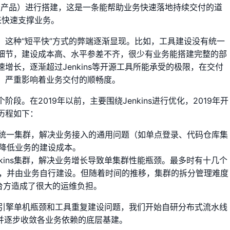
（或公有云产品）进行搭建，这是一条能帮助业务快速落地持续交付的道
式来快速支撑业务。
，这种“短平快”方式的弊端逐渐显现。比如，工具建设没有统一
细节，建设成本高、水平参差不齐，很少有业务能搭建完整的部
增长，逐渐超过Jenkins等开源工具所能承受的极限，在交付
，严重影响着业务交付的顺畅度。
。在2019年以前，主要围绕Jenkins进行优化，2019年开
历程如下：
ins统一集群，解决业务接入的通用问题（如单点登录、代码仓库集
降低业务的建设成本。
nkins集群，解决业务增长导致单集群性能瓶颈。最多时有十几个
，并由业务自行建设。但随着时间的推移，集群的拆分管理难度
平台方造成了很大的运维负担。
引擎单机瓶颈和工具重复建设问题，我们开始自研分布式流水线
），并逐步收敛各业务依赖的底层基建。