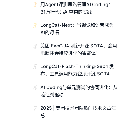
2
用Agent评测思路管理AI Coding：
31万行代码AI重构的实践
3
LongCat-Next：当视觉和语音成为
AI的母语
4
美团 EvoCUA 刷新开源 SOTA，会用
电脑还会持续进化的智能体！
5
LongCat-Flash-Thinking-2601 发
布，工具调用能力登顶开源 SOTA
6
AI Coding与单元测试的协同进化：从
验证到驱动
7
2025 | 美团技术团队热门技术文章汇
总