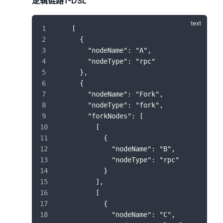
逻辑链路1-DSL
  [
    {
      "nodeName": "A",
      "nodeType": "rpc"
    },
    {
      "nodeName": "Fork",
      "nodeType": "fork",
      "forkNodes": [
        [
          {
            "nodeName": "B",
            "nodeType": "rpc"
          }
        ],
        [
          {
            "nodeName": "C",