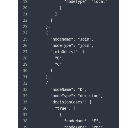
            "nodeType": "local"
          }
        ]
      ]
    },
    {
      "nodeName": "Join",
      "nodeType": "join",
      "joinOnList": [
        "B",
        "C"
      ]
    },
    {
      "nodeName": "D",
      "nodeType": "decision",
      "decisionCases": {
        "true": [
          {
            "nodeName": "E",
            "nodeType": "rpc"