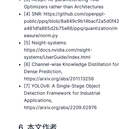
Optimizers rather than Architectures
[4] SNR: https://github.com/openppl-
public/ppq/blob/8a849c9b14bacf2a5d0f42
a481dfa865d2b75e66/ppq/quantization/m
easure/norm.py
[5] Nsight-systems:
https://docs.nvidia.com/nsight-
systems/UserGuide/index.html
[6] Channel-wise Knowledge Distillation for
Dense Prediction,
https://arxiv.org/abs/2011.13256
[7] YOLOv6: A Single-Stage Object
Detection Framework for Industrial
Applications,
https://arxiv.org/abs/2209.02976
6. 本文作者