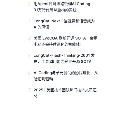
2
用Agent评测思路管理AI Coding：
31万行代码AI重构的实践
3
LongCat-Next：当视觉和语音成为
AI的母语
4
美团 EvoCUA 刷新开源 SOTA，会用
电脑还会持续进化的智能体！
5
LongCat-Flash-Thinking-2601 发
布，工具调用能力登顶开源 SOTA
6
AI Coding与单元测试的协同进化：从
验证到驱动
7
2025 | 美团技术团队热门技术文章汇
总