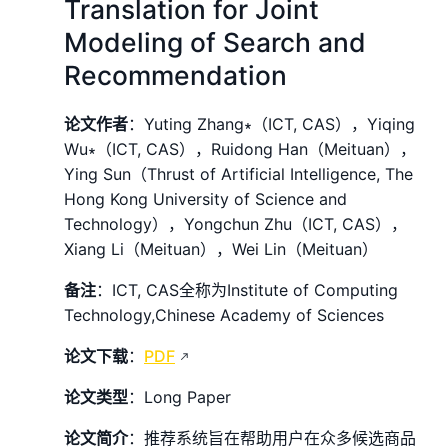
Translation for Joint
Modeling of Search and
Recommendation
论文作者
：Yuting Zhang∗（ICT, CAS），Yiqing
Wu∗（ICT, CAS），Ruidong Han（Meituan），
Ying Sun（Thrust of Artificial Intelligence, The
Hong Kong University of Science and
Technology），Yongchun Zhu（ICT, CAS），
Xiang Li（Meituan），Wei Lin（Meituan）
备注
：ICT, CAS全称为Institute of Computing
Technology,Chinese Academy of Sciences
论文下载
：
PDF
论文类型
：Long Paper
论文简介
：推荐系统旨在帮助用户在众多候选商品