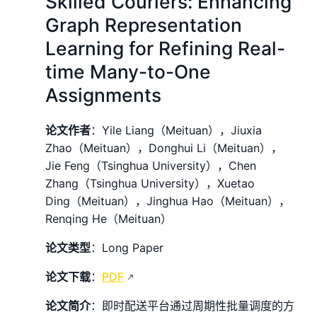
Skilled Couriers: Enhancing
Graph Representation
Learning for Refining Real-
time Many-to-One
Assignments
论文作者
：Yile Liang（Meituan），Jiuxia
Zhao（Meituan），Donghui Li（Meituan），
Jie Feng（Tsinghua University），Chen
Zhang（Tsinghua University），Xuetao
Ding（Meituan），Jinghua Hao（Meituan），
Renqing He（Meituan）
论文类型
：Long Paper
论文下载
：
PDF
论文简介
：即时配送平台通过周期性批量调度的方