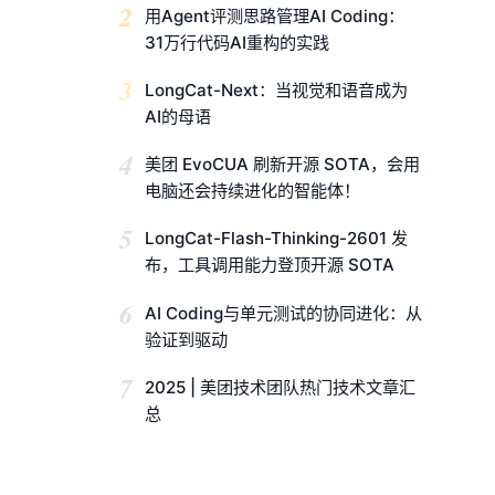
2
用Agent评测思路管理AI Coding：
31万行代码AI重构的实践
3
LongCat-Next：当视觉和语音成为
AI的母语
4
美团 EvoCUA 刷新开源 SOTA，会用
电脑还会持续进化的智能体！
5
LongCat-Flash-Thinking-2601 发
布，工具调用能力登顶开源 SOTA
6
AI Coding与单元测试的协同进化：从
验证到驱动
7
2025 | 美团技术团队热门技术文章汇
总