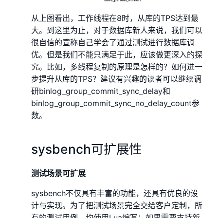
从上图看出，工作线程在8时，从库的TPS达到最
大。到这里为止，对于数据库新人来说，我们可以
很自信的宣称自己学会了通过测试进行数据库调
优。但是我们不能只满足于此，应该做更深入的探
究。比如，多线程复制的原理是怎样的？如何进一
步提升从库的TPS？建议有兴趣的读者可以继续调
研binlog_group_commit_sync_delay和
binlog_group_commit_sync_no_delay_count参
数。
sysbench可扩展性
测试场景可扩展
sysbench不仅具有丰富的功能，还具有优良的设
计与实现。为了把测试场景完全交给客户定制，所
有的测试用例，均使用Lua编写；如果需要支持新