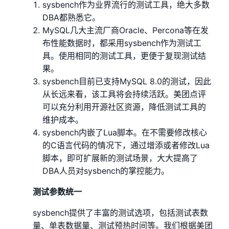
sysbench作为业界流行的测试工具，绝大多数
DBA都熟悉它。
MySQL几大主流厂商Oracle、Percona等在发
布性能数据时，都采用sysbench作为测试工
具。使用相同的测试工具，更便于复现测试结
果。
sysbench目前已支持MySQL 8.0的测试，因此
从长远来看，该工具将会持续活跃。美团点评
可以充分利用开源社区资源，降低测试工具的
维护成本。
sysbench内嵌了Lua脚本。在不需要修改核心
的C语言代码的情况下，通过增添或者修改Lua
脚本，即可扩展新的测试场景，大大提高了
DBA人员对sysbench的掌控能力。
测试参数统一
sysbench提供了丰富的测试选项，包括测试表数
量、单表数据量、测试预热时间等。我们根据美团