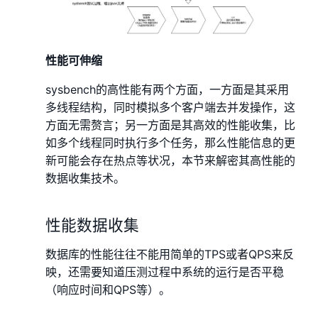
性能可伸缩
sysbench的高性能有两个方面，一方面是其采用
多线程结构，同时模拟多个客户端去并发操作，这
方面无需赘言；另一方面是其高效的性能收集，比
如多个线程同时执行多个任务，那么性能信息的更
新可能会存在热点等状况，本节来解密其高性能的
数据收集技术。
性能数据收集
数据库的性能往往不能用简单的TPS或者QPS来反
映，还需要知道压测过程中系统的运行是否平稳
（响应时间和QPS等）。