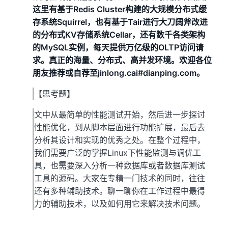
这里有基于Redis Cluster构建的大规模分布式缓
存系统Squirrel，也有基于Tair进行大刀阔斧改进
的分布式KV存储系统Cellar，还有数千各类架构
的MySQL实例，每天提供万亿级的OLTP访问请
求。真正的海量、分布式、高并发环境。欢迎各位
朋友推荐或自荐至jinlong.cai#dianping.com。
【思考题】
文中从最简单的性能测试开始，然后进一步探讨
性能优化，到从脚本层面进行功能扩展，最后去
分析其设计和实现的优秀之处。在整个过程中，
我们需要广泛的掌握Linux下性能监测与调优工
具，也需要深入分析一种数据库或者数据库测试
工具的源码。大家在专精一门技术的同时，往往
还有多种辅助技术。聊一聊你在工作过程中最得
力的辅助技术，以及如何用它来解决技术问题。