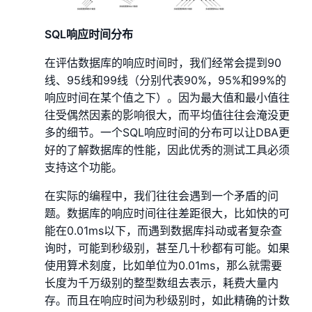
SQL响应时间分布
在评估数据库的响应时间时，我们经常会提到90
线、95线和99线（分别代表90%，95%和99%的
响应时间在某个值之下）。因为最大值和最小值往
往受偶然因素的影响很大，而平均值往往会淹没更
多的细节。一个SQL响应时间的分布可以让DBA更
好的了解数据库的性能，因此优秀的测试工具必须
支持这个功能。
在实际的编程中，我们往往会遇到一个矛盾的问
题。数据库的响应时间往往差距很大，比如快的可
能在0.01ms以下，而遇到数据库抖动或者复杂查
询时，可能到秒级别，甚至几十秒都有可能。如果
使用算术刻度，比如单位为0.01ms，那么就需要
长度为千万级别的整型数组去表示，耗费大量内
存。而且在响应时间为秒级别时，如此精确的计数