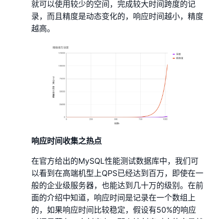
就可以使用较少的空间，完成较大时间跨度的记
录，而且精度是动态变化的，响应时间越小，精度
越高。
响应时间收集之热点
在官方给出的MySQL性能测试数据库中，我们可
以看到在高端机型上QPS已经达到百万，即使在一
般的企业级服务器，也能达到几十万的级别。在前
面的介绍中知道，响应时间是记录在一个数组上
的，如果响应时间比较稳定，假设有50%的响应