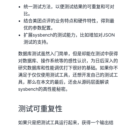
统一测试方法，以便测试结果的可重复和可对
比。
结合美团点评的业务特点和硬件特性，得到最
优的参数配置。
扩展sysbench的测试能力，比如增加对JSON
测试的支持。
数据库测试虽然入门简单，但是却能在测试中获得
对数据库、操作系统等的感性认识，为日后深入的
研究数据库和性能调优打下很好的基础。如果你不
满足于仅仅使用测试工具，还想开发自己的测试工
具，那么在本文的最后，还会从源码层面解读
sysbench的高性能秘密。
测试可重复性
如果只是把测试工具运行起来，获得一个输出结